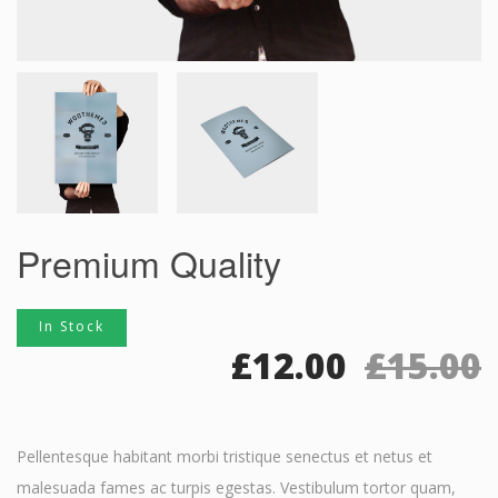
Premium Quality
In Stock
£
12.00
£
15.00
Pellentesque habitant morbi tristique senectus et netus et
malesuada fames ac turpis egestas. Vestibulum tortor quam,