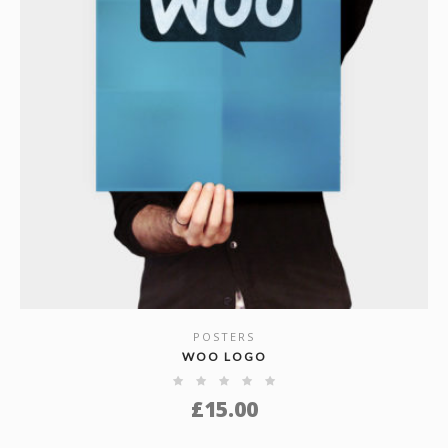
POSTERS
SHOW DETAILS
WOO LOGO
£
15.00