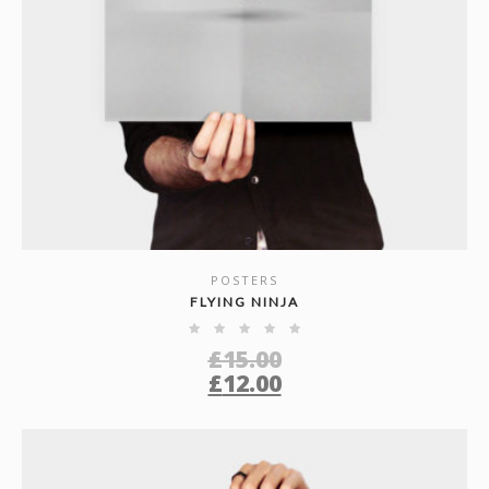
POSTERS
SHOW DETAILS
FLYING NINJA
£
15.00
£
12.00