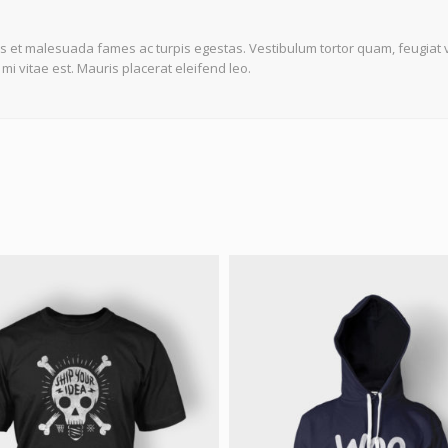
s et malesuada fames ac turpis egestas. Vestibulum tortor quam, feugiat vi
i vitae est. Mauris placerat eleifend leo.