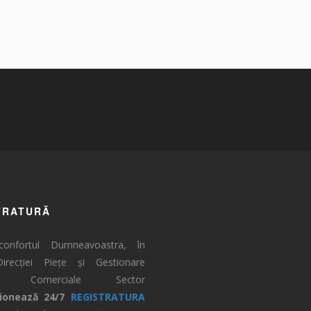
TRATURĂ
confortul Dumneavoastra, în
irecției Piețe și Gestionare
tăți Comerciale Sector
ționează 24/7
REGISTRATURA