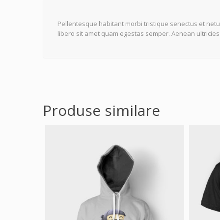
Pellentesque habitant morbi tristique senectus et netu
libero sit amet quam egestas semper. Aenean ultricies m
Produse similare