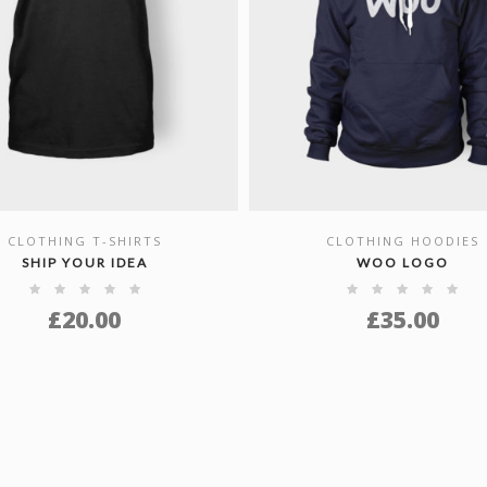
CLOTHING T-SHIRTS
CLOTHING HOODIES
SHOW DETAILS
SHOW DETAILS
SHIP YOUR IDEA
WOO LOGO
£
20.00
£
35.00