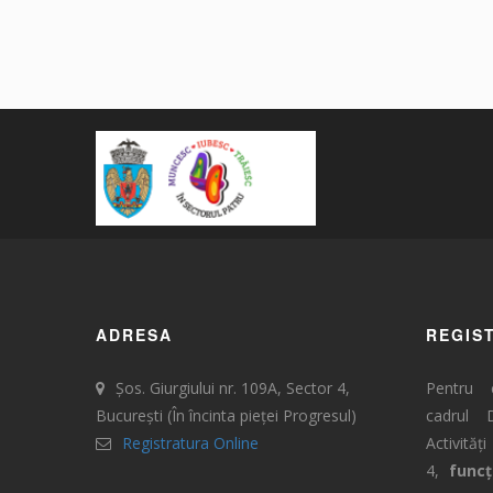
ADRESA
REGIS
Șos. Giurgiului nr. 109A, Sector 4,
Pentru 
București (În încinta pieței Progresul)
cadrul D
Registratura Online
Activi
4,
func